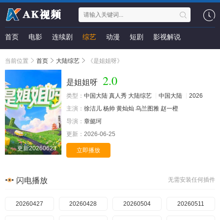
首页
电影
连续剧
综艺
动漫
短剧
影视解说
当前位置
首页
大陆综艺
《是姐姐呀》
2.0
是姐姐呀
类型：
中国大陆
真人秀
大陆综艺
中国大陆
2026
主演：
徐洁儿
杨帅
黄灿灿
乌兰图雅
赵一橙
导演：
章懿珂
更新：
2026-06-25
更新20260623
立即播放
闪电播放
无需安装任何插件
20260427
20260428
20260504
20260511