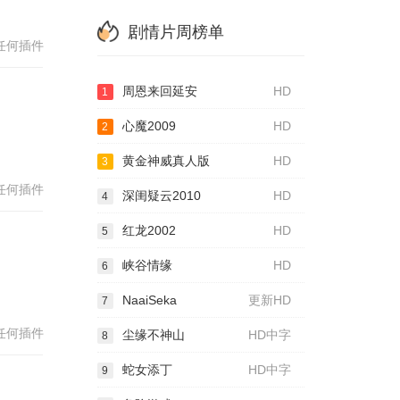
剧情片周榜单
任何插件
周恩来回延安
HD
1
心魔2009
HD
2
黄金神威真人版
HD
3
任何插件
深闺疑云2010
HD
4
红龙2002
HD
5
峡谷情缘
HD
6
NaaiSeka
更新HD
7
任何插件
尘缘不神山
HD中字
8
蛇女添丁
HD中字
9