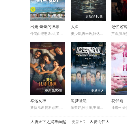
更新HD
更新第10集
出走 哥哥的彼界
人鱼
记忆迷
仲间由纪惠,Soul,又吉伶音,伊波れいり,松田流花,津波竜斗,内田树,盧礼欧,玉城敦子,城间やよい,津嘉山正种,寺辻健一郎
樊少皇,再米热,骆达华,李若希,田浩宁,唐鑫
更新第05集
更新HD
幸运女神
追梦险途
花伴雨
斯特凡诺·阿科尔西,杰丝敏·特丽卡,爱德华多·莱奥,芭芭拉·阿尔贝蒂,菲利波·尼格鲁,洛雷达纳·卡纳塔
陈奕好,孙洪涛,王同辉,王静,罗旖凡,谢昀杉,张云馨
大唐天下之揭竿而起
更新HD
因爱而伟大