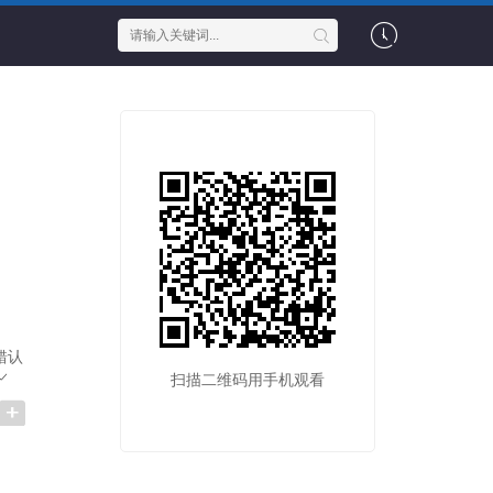
错认
扫描二维码用手机观看