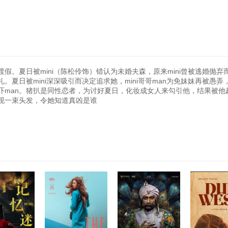
。夏日被mini（陈松伶饰）错认为未婚夫森，原来mini曾被逃婚抛弃
夏日被mini深深吸引而决定追求她，mini哥哥man为免妹妹再被愚弄
吓man。猪扒是同性恋者，为讨好夏日，化妆成女人来勾引他，结果被他
现一束头发，令她知道真凶是谁