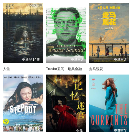
更新第14集
更新HD
更新HD
人鱼
Trustor丑闻：瑞典金融案内幕
走马观花
更新HD
全集
更新HD