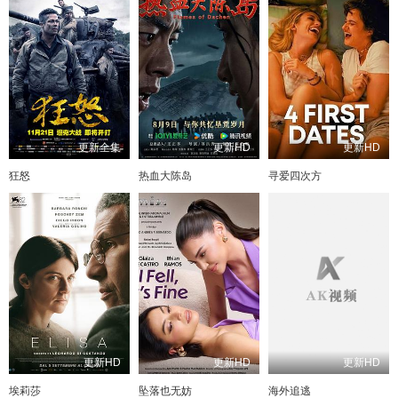
更新全集
更新HD
更新HD
狂怒
热血大陈岛
寻爱四次方
更新HD
更新HD
更新HD
埃莉莎
坠落也无妨
海外追逃