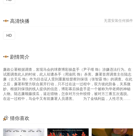
高清快播
无需安装任何插件
HD
剧情简介
廉政公署根据调查，发现马会的球赛博彩操盘手（尹子维 饰）涉嫌违法行为。在
试图调查此人的时候，此人却遭杀手（周渝民 饰）杀害。廉署首席调查主任陆志
廉（古天乐 饰）作为目击证人受到重案组督察刘保强（张智霖 饰）的调查。在此
之后，廉署和警方联合展开行动，只不过在这一过程中，双方彼此防备，关系微
妙。根据刘保强的线人提供的信息，博彩幕后操盘手是一个被称为华老师的神秘
人物。陆志廉顺藤摸瓜，逼近猎物，怎奈对方分外狡猾，被对方三番五次逃脱。
在这一过程中，马会中又有前廉署人员遇害。 为了金钱利益，人性尽失……
猜你喜欢