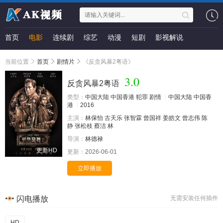
首页
电影
连续剧
综艺
动漫
短剧
影视解说
当前位置
首页
剧情片
《反贪风暴2粤语》
3.0
反贪风暴2粤语
类型：
中国大陆
中国香港
犯罪
剧情
中国大陆
中国香
港
2016
主演：
林保怡
古天乐
张智霖
曾国祥
姜皓文
曾志伟
陈
静
张松枝
蔡洁
林
导演：
林德禄
更新HD
更新：
2026-06-01
立即播放
闪电播放
无需安装任何插件
HD