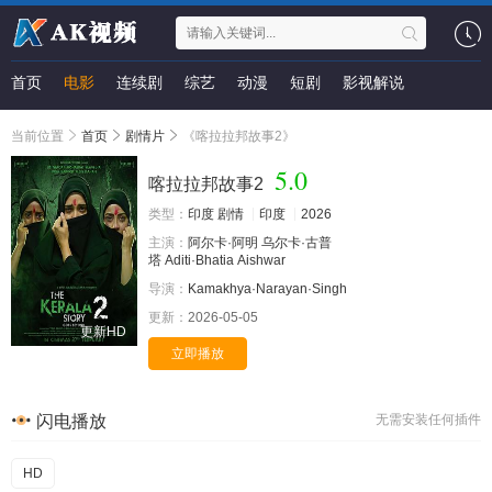
首页
电影
连续剧
综艺
动漫
短剧
影视解说
当前位置
首页
剧情片
《喀拉拉邦故事2》
5.0
喀拉拉邦故事2
类型：
印度
剧情
印度
2026
主演：
阿尔卡·阿明
乌尔卡·古普
塔
Aditi·Bhatia
Aishwar
导演：
Kamakhya·Narayan·Singh
更新：
2026-05-05
更新HD
立即播放
闪电播放
无需安装任何插件
HD