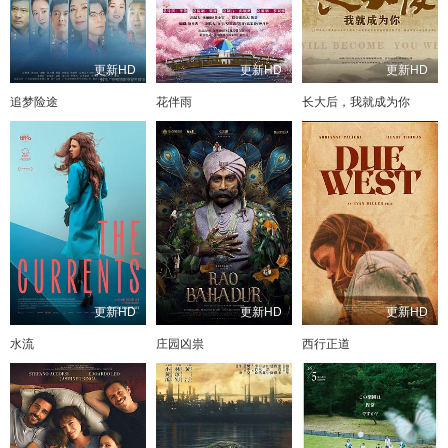
更新HD
更新HD
更新HD
追梦险途
花伴雨
长大后，我就成为你
更新HD
更新HD
更新HD
水流
庄园凶祟
西行正道