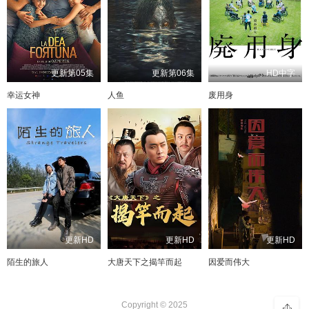
更新第05集
更新第06集
HD中字
幸运女神
人鱼
废用身
更新HD
更新HD
更新HD
陌生的旅人
大唐天下之揭竿而起
因爱而伟大
Copyright © 2025