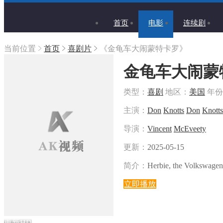
首页
电影
连续剧
当前位置
首页
喜剧片
《金龟车大闹蒙特卡罗》
金龟车大闹蒙
类型：
喜剧
地区：
美国
年份
主演：
Don
Knotts
Don
Knotts
导演：
Vincent
McEveety
更新：
2025-05-15
简介：
Herbie, the Volkswagen 
立即播放
更新HD