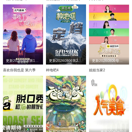
更新20260806第10期三
更新20260806第25期上
更新20260806母带2第4期下
喜欢你我也是 第六季
种地吧4
姐姐当家2
更新20260806第3期离场之后
更新20260806萌娃当家第12期
更新202606010