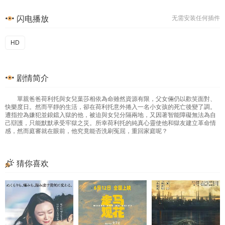
闪电播放
无需安装任何插件
HD
剧情简介
單親爸爸荷利托與女兒葉莎相依為命雖然資源有限，父女倆仍以歡笑面對、
快樂度日。然而平靜的生活，卻在荷利托意外捲入一名小女孩的死亡後變了調。
遭指控為嫌犯並鋃鐺入獄的他，被迫與女兒分隔兩地，又因著智能障礙無法為自
己辯護，只能默默承受牢獄之災。所幸荷利托的純真心靈使他和獄友建立革命情
感，然而庭審就在眼前，他究竟能否洗刷冤屈，重回家庭呢？
猜你喜欢