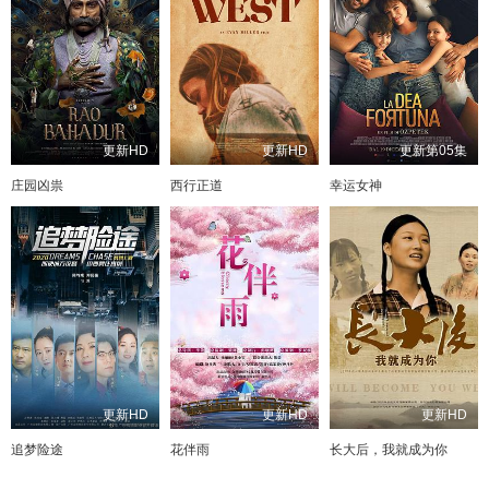
更新HD
更新HD
更新第05集
庄园凶祟
西行正道
幸运女神
更新HD
更新HD
更新HD
追梦险途
花伴雨
长大后，我就成为你