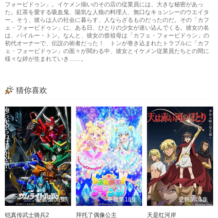
フォービドゥン」。イケメン揃いのその店の従業員には、大きな秘密があっ
た。紅茶を愛する吸血鬼、陽気な人狼の料理人、無口なキョンシーのウエイタ
ー。そう、彼らは人の社会に暮らす、人ならざるものだったのだ。その「カフ
ェ・フォービドゥン」に、ある日、ひとりの少女が迷い込んでくる。彼女の名
は、バイルー・トン。なんと、彼女の曾祖母は「カフェ・フォービドゥン」の
初代オーナーで、伝説の術者だった！ トンが巻き込まれたトラブルに「カフ
ェ・フォービドゥン」の面々が関わる中、彼女とイケメン従業員たちとの間に
様々な絆が生まれていき……。
猜你喜欢
更新第05集
更新第18集
更新第05集
铠真传武士骑兵2
拜托了偶像公主
天是红河岸