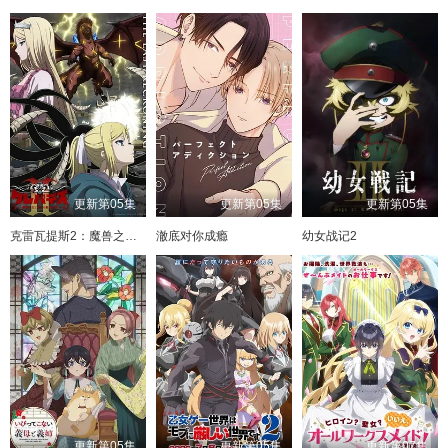
更新第05集
更新第05集
更新第05集
克雷瓦提斯2：魔兽之王与虚伪的勇者传承
澈底对你成瘾
幼女战记2
更新第05集
更新第05集
更新第07集