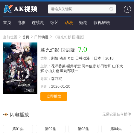
首页
电影
连续剧
综艺
动漫
短剧
影视解说
当前位置
首页
日韩动漫
《暮光幻影 国语版》
7.0
暮光幻影 国语版
类型：
剧情
动画
奇幻
日韩动漫
日本
2018
主演：
花泽香菜
樱井孝宏
冈本信彦
杉田智和
山下大
辉
小山力也
诹访部顺一
导演：
森邦宏
更新：
2026-01-20
已完结
立即播放
闪电播放
无需安装任何插件
第01集
第02集
第03集
第04集