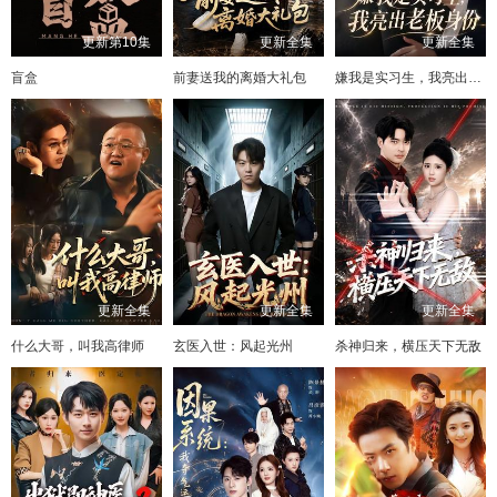
更新第10集
更新全集
更新全集
盲盒
前妻送我的离婚大礼包
嫌我是实习生，我亮出老板身份
更新全集
更新全集
更新全集
什么大哥，叫我高律师
玄医入世：风起光州
杀神归来，横压天下无敌