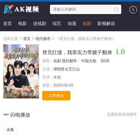
首页
电影
连续剧
综艺
动漫
短剧
影视解说
当前位置
首页
现代都市
《替兄扛债，我靠实力带嫂子翻身》
1.0
替兄扛债，我靠实力带嫂子翻身
类型：
短剧
现代都市
中国大陆
2026
主演：
谭煦哲＆艾江山
导演：
未知
更新：
2026-06-05
更新全集
立即播放
闪电播放
无需安装任何插件
全集