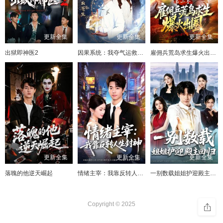
更新全集
更新全集
更新全集
出狱即神医2
因果系统：我夺气运救苍生
雇佣兵荒岛求生爆火出圈第二季
更新全集
更新全集
更新全集
落魄的他逆天崛起
情绪主宰：我靠反转人生封神
一别数载姐姐护迎殿主回归
Copyright © 2025