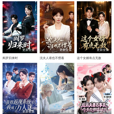
更新全集
更新全集
更新全集
阎罗归来时
沈夫人谁也不惯着
这个女婿有点无敌
更新全集
更新全集
更新全集