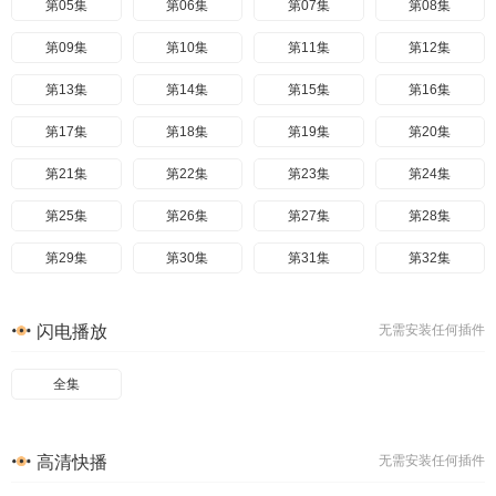
第05集
第06集
第07集
第08集
第09集
第10集
第11集
第12集
第13集
第14集
第15集
第16集
第17集
第18集
第19集
第20集
第21集
第22集
第23集
第24集
第25集
第26集
第27集
第28集
第29集
第30集
第31集
第32集
第33集
第34集
第35集
第36集
闪电播放
无需安装任何插件
第37集
第38集
第39集
第40集
第41集
全集
第42集
第43集
第44集
第45集
第46集
第47集
第48集
高清快播
无需安装任何插件
第49集
第50集
第51集
第52集